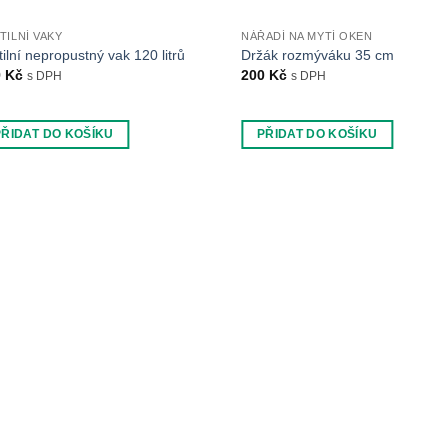
TILNÍ VAKY
NÁŘADÍ NA MYTÍ OKEN
tilní nepropustný vak 120 litrů
Držák rozmýváku 35 cm
9
Kč
200
Kč
s DPH
s DPH
PŘIDAT DO KOŠÍKU
PŘIDAT DO KOŠÍKU