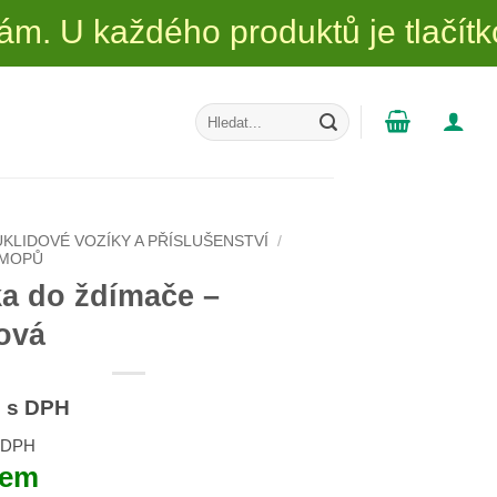
ého produktů je tlačítko dotaz 
Hledat:
ÚKLIDOVÉ VOZÍKY A PŘÍSLUŠENSTVÍ
/
 MOPŮ
ka do ždímače –
ová
s DPH
z DPH
dem