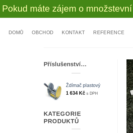
Přeskočit
e zájem o množstevní slevy na n
na
obsah
DOMŮ
OBCHOD
KONTAKT
REFERENCE
Příslušenství…
Ždímač plastový
1 634
Kč
s DPH
KATEGORIE
PRODUKTŮ