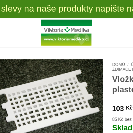
aše produkty napište nám. U každ
DOMŮ
/
ŽDÍMAČE
Vlož
plast
103
Kč
85 Kč be
Skla