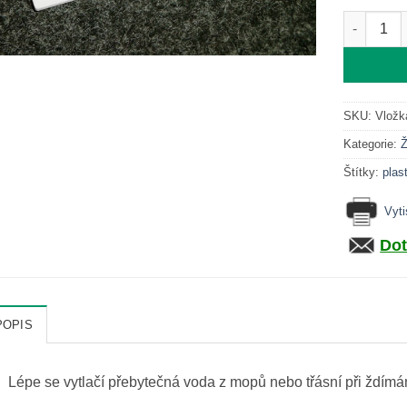
Vložka do
SKU:
Vložk
Kategorie:
Štítky:
plas
Vyt
Dot
POPIS
Lépe se vytlačí přebytečná voda z mopů nebo třásní při ždímá