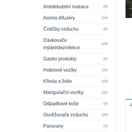
Antidekubitní matrace
(5)
Aroma difuzéry
(16)
Čističky vzduchu
(9)
Dávkovače
(24)
mýdel/dezinfekce
Gastro produkty
(9)
Hotelové vozíky
(11)
Křesla a židle
(15)
Manipulační vozíky
(11)
Odpadkové koše
(5)
Osvěžovače vzduchu
(34)
Paravany
(3)