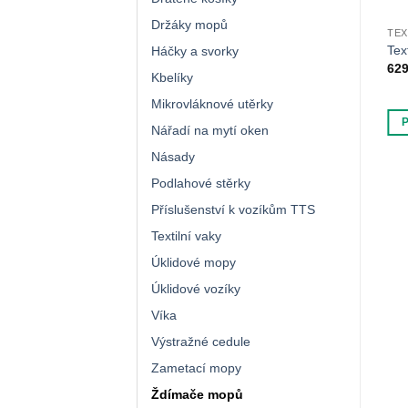
Držáky mopů
ULE
VÍKA
TEX
ací cedule – Kluzká
Víko 120 litrů
Tex
Háčky a svorky
333
Kč
62
s DPH
Kbelíky
Mikrovláknové utěrky
OŠÍKU
PŘIDAT DO KOŠÍKU
Nářadí na mytí oken
Násady
Podlahové stěrky
Příslušenství k vozíkům TTS
Textilní vaky
Úklidové mopy
Úklidové vozíky
Víka
Výstražné cedule
Zametací mopy
Ždímače mopů