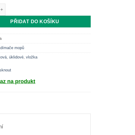
 ždímače - plastová množství
PŘIDAT DO KOŠÍKU
a
Ždímače mopů
tová
,
úklidové
,
vložka
isknout
az na produkt
ní