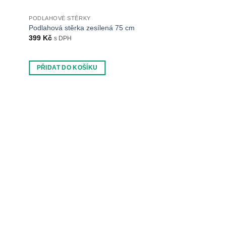
PODLAHOVÉ STĚRKY
NÁŘADÍ NA MYTÍ OKE
Podlahová stěrka zesílená 75 cm
Ometač prachu a p
399
Kč
357
Kč
s DPH
s DPH
PŘIDAT DO KOŠÍKU
PŘIDAT DO KOŠÍ