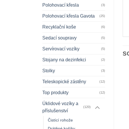
Polohovací křesla
(3)
Polohovací křesla Gavota
(25)
Recyklační koše
(6)
Sedací soupravy
(5)
Servírovací vozíky
(5)
S
Stojany na dezinfekci
(2)
Stolky
(3)
Teleskopické zástěny
(12)
Top produkty
(12)
Úklidové vozíky a
(120)
příslušenství
Čistící rohože
Drátěné košíky