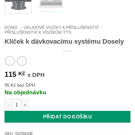
DOMŮ
/
ÚKLIDOVÉ VOZÍKY A PŘÍSLUŠENSTVÍ
/
PŘÍSLUŠENSTVÍ K VOZÍKŮM TTS
Klíček k dávkovacímu systému Dosely
115
Kč
s DPH
95 Kč bez DPH
Na objednávku
Klíček k dávkovacímu systému Dosely množství
PŘIDAT DO KOŠÍKU
SKU:
S070410E