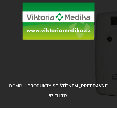
Přeskočit
na
obsah
DOMŮ
/
PRODUKTY SE ŠTÍTKEM „PREPRAVNI“
FILTR